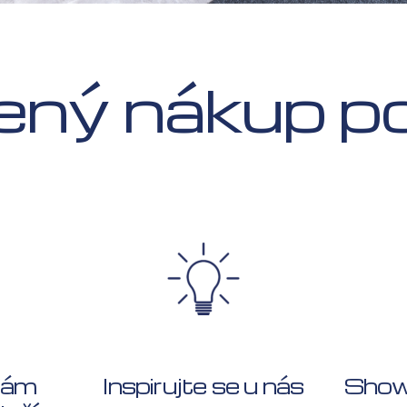
ný nákup po
Vám
Inspirujte se u nás
Show