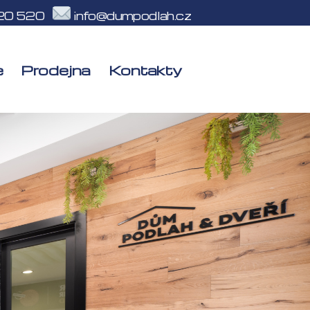
20 520
info@dumpodlah.cz
e
Prodejna
Kontakty