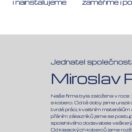
i nainstalujeme
zaměříme i p
Jednatel společnost
Miroslav 
Naše firma byla založena v roce
s koberci. Od té doby jsme urazili
tvrdé práci, kvalitním materiálů
přáním zákazníků jsme se postupn
spolehlivého dodavatele veškerý
Od klasických koberců jsme rozšíři