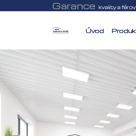
Garance
kvality a féro
Úvod
Produk