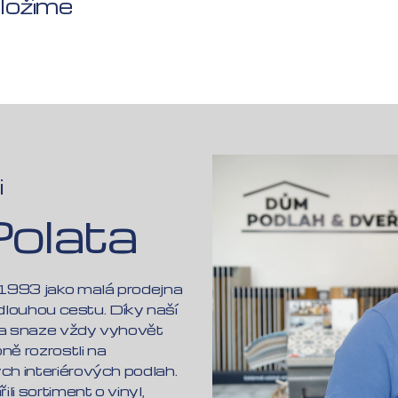
oložíme
i
Polata
 1993 jako malá prodejna
 dlouhou cestu. Díky naší
m a snaze vždy vyhovět
ě rozrostli na
ch interiérových podlah.
li sortiment o vinyl,